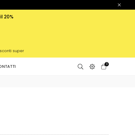
 il 20%
 sconti super
0
ONTATTI