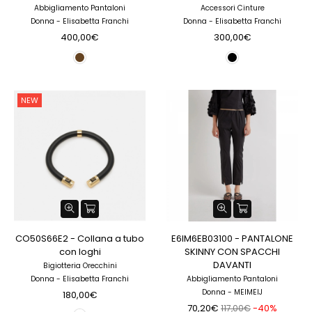
Abbigliamento Pantaloni
Accessori Cinture
Donna - Elisabetta Franchi
Donna - Elisabetta Franchi
400,00€
300,00€
NEW
CO50S66E2 - Collana a tubo
E6IM6EB03100 - PANTALONE
con loghi
SKINNY CON SPACCHI
DAVANTI
Bigiotteria Orecchini
Donna - Elisabetta Franchi
Abbigliamento Pantaloni
Donna - MEIMEIJ
180,00€
70,20€
-40%
117,00€