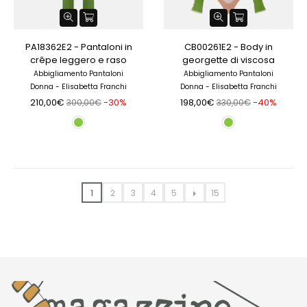
PA18362E2 - Pantaloni in
CB00261E2 - Body in
crêpe leggero e raso
georgette di viscosa
Abbigliamento Pantaloni
Abbigliamento Pantaloni
Donna - Elisabetta Franchi
Donna - Elisabetta Franchi
210,00€
-30%
198,00€
-40%
300,00€
330,00€
1
2
3
4
5
15