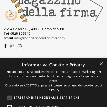
V.le A.Casaroli, 5, 43053, Compiano, PR
Tel
: 0525 825540
Email
:
info@magazzinodellafirma.com
LINK
×
Informativa Cookie e Privacy
Questo sito utilizza cookies tecnici, cookie statistici e marketing per
PRODOTTI
il corretto funzionamento del sito e per migliorare l'esperienza
utente.
COME ACQUISTARE
Cliccando su ACCETTO si presta il consenso all'uso dei cookie.
Leggi
la Policy
STRETTAMENTE NECESSARI E STATISTICHE