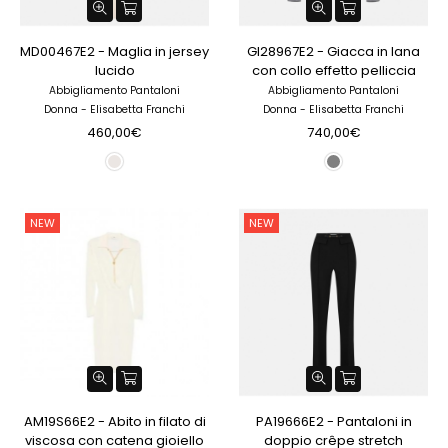
MD00467E2 - Maglia in jersey
GI28967E2 - Giacca in lana
lucido
con collo effetto pelliccia
Abbigliamento Pantaloni
Abbigliamento Pantaloni
Donna - Elisabetta Franchi
Donna - Elisabetta Franchi
460,00€
740,00€
NEW
NEW
AM19S66E2 - Abito in filato di
PA19666E2 - Pantaloni in
viscosa con catena gioiello
doppio crêpe stretch