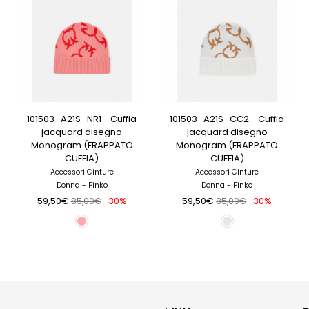
101503_A21S_NR1 - Cuffia
101503_A21S_CC2 - Cuffia
jacquard disegno
jacquard disegno
Monogram (FRAPPATO
Monogram (FRAPPATO
CUFFIA)
CUFFIA)
Accessori Cinture
Accessori Cinture
Donna - Pinko
Donna - Pinko
59,50€
-30%
59,50€
-30%
85,00€
85,00€