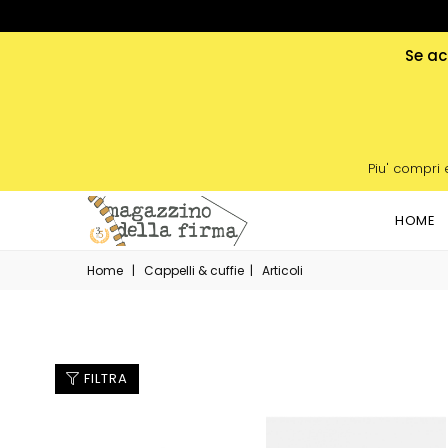
Se acq
Piu' compri 
HOME
Home
|
Cappelli & cuffie
|
Articoli
FILTRA