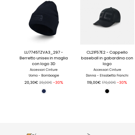
LU7745TZVA3_297 -
CL21F57E2 - Cappello
Berretto unisex in maglia
baseball in gabardina con
con logo 3D
logo
Accessori Cinture
Accessori Cinture
Uomo - Bomboogie
Donna - Elisabetta Franchi
20,30€
-30%
119,00€
-30%
29,00€
170,00€