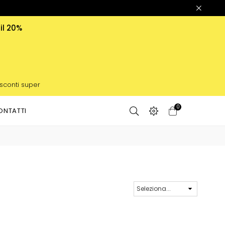
 il 20%
 sconti super
0
ONTATTI