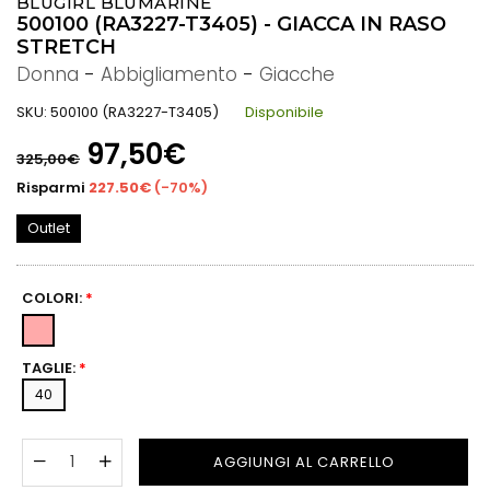
BLUGIRL BLUMARINE
500100 (RA3227-T3405) - GIACCA IN RASO
STRETCH
Donna
-
Abbigliamento
-
Giacche
SKU:
500100 (RA3227-T3405)
Disponibile
Prezzo
97,50€
325,00€
di
listino
Risparmi
227.50€
(
-70%
)
Outlet
COLORI:
*
TAGLIE:
*
40
AGGIUNGI AL CARRELLO