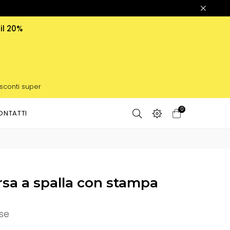
 il 20%
 sconti super
0
ONTATTI
rsa a spalla con stampa
se