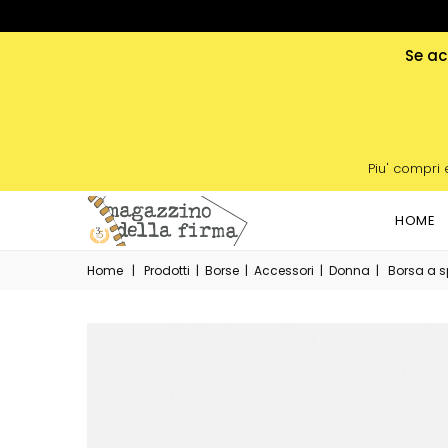
Se acq
Piu' compri 
HOME
Home
|
Prodotti
|
Borse
|
Accessori
|
Donna
|
Borsa a s