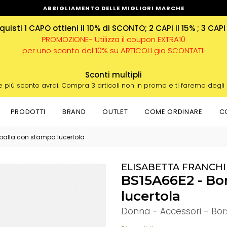
ABBIGLIAMENTO DELLE MIGLIORI MARCHE
uisti 1 CAPO ottieni il 10% di SCONTO; 2 CAPI il 15% ; 3 CAPI
PROMOZIONE- Utilizza il coupon EXTRA10
per uno sconto del 10% su ARTICOLI gia SCONTATI.
Sconti multipli
e più sconto avrai. Compra 3 articoli non in promo e ti faremo degli
PRODOTTI
BRAND
OUTLET
COME ORDINARE
C
palla con stampa lucertola
ELISABETTA FRANCHI
BS15A66E2 - Bo
lucertola
Donna
-
Accessori
-
Bor