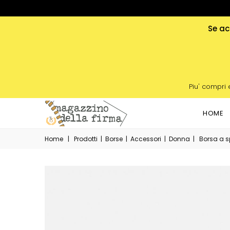
Se acq
Piu' compri 
HOME
Home
|
Prodotti
|
Borse
|
Accessori
|
Donna
|
Borsa a s