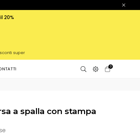
 il 20%
 sconti super
0
ONTATTI
rsa a spalla con stampa
se