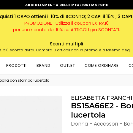
ABBIGLIAMENTO DELLE MIGLIORI MARCHE
uisti 1 CAPO ottieni il 10% di SCONTO; 2 CAPI il 15% ; 3 CAPI
PROMOZIONE- Utilizza il coupon EXTRA10
per uno sconto del 10% su ARTICOLI gia SCONTATI.
Sconti multipli
e più sconto avrai. Compra 3 articoli non in promo e ti faremo degli
PRODOTTI
BRAND
OUTLET
COME ORDINARE
C
palla con stampa lucertola
ELISABETTA FRANCHI
BS15A66E2 - Bo
lucertola
Donna
-
Accessori
-
Bor