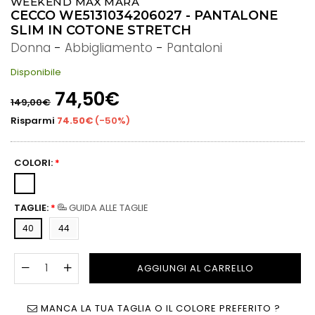
WEEKEND MAX MARA
CECCO WE5131034206027 - PANTALONE
SLIM IN COTONE STRETCH
Donna
-
Abbigliamento
-
Pantaloni
Disponibile
Prezzo
74,50€
149,00€
di
listino
Risparmi
74.50€
(
-50%
)
COLORI:
*
TAGLIE:
*
GUIDA ALLE TAGLIE
40
44
AGGIUNGI AL CARRELLO
MANCA LA TUA TAGLIA O IL COLORE PREFERITO ?