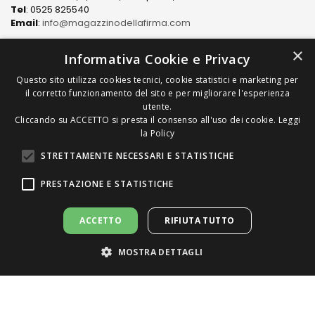
Tel
: 0525 825540
Email
:
info@magazzinodellafirma.com
×
Informativa Cookie e Privacy
Questo sito utilizza cookies tecnici, cookie statistici e marketing per
LINK
il corretto funzionamento del sito e per migliorare l'esperienza
utente.
Cliccando su ACCETTO si presta il consenso all'uso dei cookie.
Leggi
PRODOTTI
la Policy
STRETTAMENTE NECESSARI E STATISTICHE
COME ACQUISTARE
PRESTAZIONE E STATISTICHE
ACCETTO
RIFIUTA TUTTO
MOSTRA DETTAGLI
Copyright © 2022/2026 Magazzino della Firma S.n.C. di
Chiappari Mariapaola & C. All Rights Reserved | P.Iva
01919250348 | R.E.A. PR 187640
Strettamente necessari e Statistiche
Prestazione e Statistiche