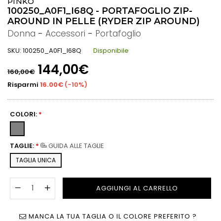
PINKO
100250_A0F1_I68Q - PORTAFOGLIO ZIP-
AROUND IN PELLE (RYDER ZIP AROUND)
Donna
-
Accessori
-
Portafoglio
SKU:
100250_A0F1_I68Q
Disponibile
Prezzo
144,00€
160,00€
di
listino
Risparmi
16.00€
(
-10%
)
COLORI:
*
TAGLIE:
*
GUIDA ALLE TAGLIE
TAGLIA UNICA
AGGIUNGI AL CARRELLO
MANCA LA TUA TAGLIA O IL COLORE PREFERITO ?