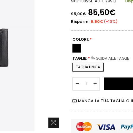
SKU:
100251_A0F1_Z99Q
Disp
Prezzo
85,50€
95,00€
di
listino
Risparmi
9.50€
(
-10%
)
COLORI:
*
TAGLIE:
*
GUIDA ALLE TAGLIE
TAGLIA UNICA
MANCA LA TUA TAGLIA O I