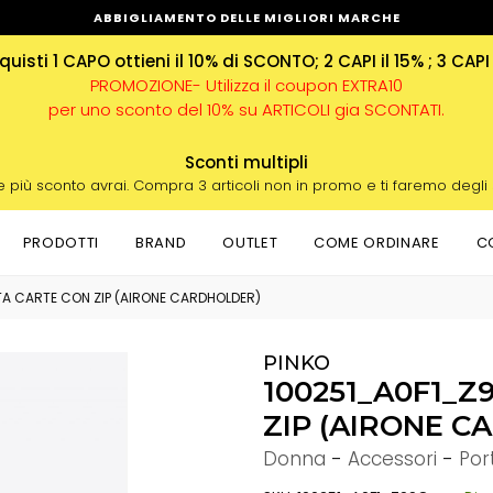
ABBIGLIAMENTO DELLE MIGLIORI MARCHE
uisti 1 CAPO ottieni il 10% di SCONTO; 2 CAPI il 15% ; 3 CAPI
PROMOZIONE- Utilizza il coupon EXTRA10
per uno sconto del 10% su ARTICOLI gia SCONTATI.
Sconti multipli
e più sconto avrai. Compra 3 articoli non in promo e ti faremo degli
PRODOTTI
BRAND
OUTLET
COME ORDINARE
C
A CARTE CON ZIP (AIRONE CARDHOLDER)
PINKO
100251_A0F1_Z
ZIP (AIRONE 
Donna
-
Accessori
-
Por