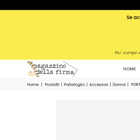
Se acq
Piu' compri 
HOME
Home
|
Prodotti
|
Portafoglio
|
Accessori
|
Donna
|
PORT