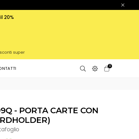
 il 20%
 sconti super
0
ONTATTI
99Q - PORTA CARTE CON
CARDHOLDER)
tafoglio