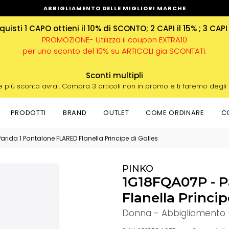
ABBIGLIAMENTO DELLE MIGLIORI MARCHE
uisti 1 CAPO ottieni il 10% di SCONTO; 2 CAPI il 15% ; 3 CAPI
PROMOZIONE- Utilizza il coupon EXTRA10
per uno sconto del 10% su ARTICOLI gia SCONTATI.
Sconti multipli
e più sconto avrai. Compra 3 articoli non in promo e ti faremo degli
PRODOTTI
BRAND
OUTLET
COME ORDINARE
C
Parida 1 Pantalone FLARED Flanella Principe di Galles
PINKO
1G18FQA07P - P
Flanella Princip
Donna
-
Abbigliamento