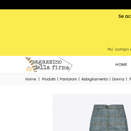
Se acq
Piu' compri 
HOME
Home
|
Prodotti
|
Pantaloni
|
Abbigliamento
|
Donna
|