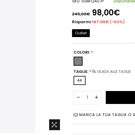
SKU:
1G18FQA07P
Disponibil
Prezzo
98,00€
245,00€
di
listino
Risparmi
147.00€
(
-60%
)
Outlet
COLORI:
*
TAGLIE:
*
GUIDA ALLE TAGLIE
44
MANCA LA TUA TAGLIA O I