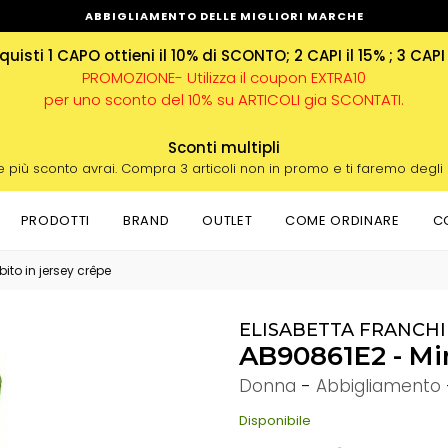
ABBIGLIAMENTO DELLE MIGLIORI MARCHE
uisti 1 CAPO ottieni il 10% di SCONTO; 2 CAPI il 15% ; 3 CAPI
PROMOZIONE- Utilizza il coupon EXTRA10
per uno sconto del 10% su ARTICOLI gia SCONTATI.
Sconti multipli
e più sconto avrai. Compra 3 articoli non in promo e ti faremo degli
PRODOTTI
BRAND
OUTLET
COME ORDINARE
C
bito in jersey crêpe
ELISABETTA FRANCHI
AB90861E2 - Min
Donna
-
Abbigliamento
Disponibile