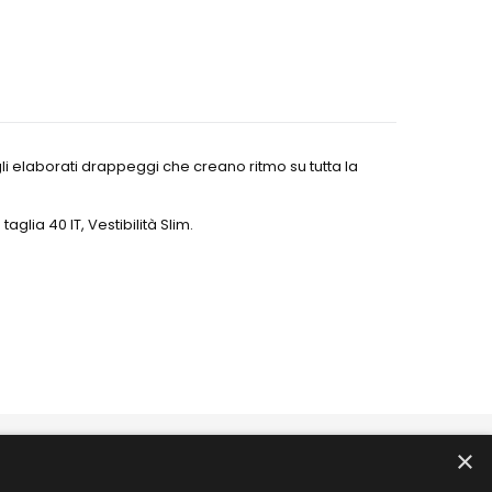
 gli elaborati drappeggi che creano ritmo su tutta la
glia 40 IT, Vestibilità Slim.
×
PRODOTTI
COME ACQUISTARE