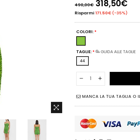
Prezzo
318,50€
490,00€
di
listino
Risparmi
171.50€
(
-35%
)
COLORI:
*
TAGLIE:
*
GUIDA ALLE TAGLIE
44
MANCA LA TUA TAGLIA O I