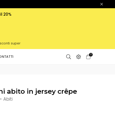
 il 20%
 sconti super
0
ONTATTI
i abito in jersey crêpe
-
Abiti