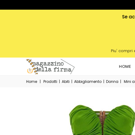
Se acq
Piu' compri 
HOME
Home
|
Prodotti
|
Abiti
|
Abbigliamento
|
Donna
|
Mini a