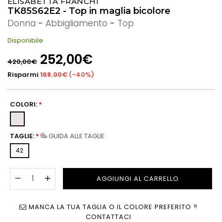
ELISABETTA FRANCHI
TK85S62E2 - Top in maglia bicolore
Donna
-
Abbigliamento
-
Top
Disponibile
Prezzo
252,00€
420,00€
di
listino
Risparmi
168.00€
(
-40%
)
COLORI:
*
TAGLIE:
*
GUIDA ALLE TAGLIE
42
AGGIUNGI AL CARRELLO
MANCA LA TUA TAGLIA O IL COLORE PREFERITO ?
CONTATTACI