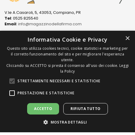
V.le A.Casaroli, 5, 43053, Compiano, PR
Tel
: 0525 825540
Email
:
info@magazzinodellafirma.com
×
Informativa Cookie e Privacy
Questo sito utilizza cookies tecnici, cookie statistici e marketing per
LINK
il corretto funzionamento del sito e per migliorare l'esperienza
utente.
Cliccando su ACCETTO si presta il consenso all'uso dei cookie.
Leggi
PRODOTTI
la Policy
STRETTAMENTE NECESSARI E STATISTICHE
COME ACQUISTARE
PRESTAZIONE E STATISTICHE
ACCETTO
RIFIUTA TUTTO
MOSTRA DETTAGLI
Copyright © 2022/2026 Magazzino della Firma S.n.C. di
Chiappari Mariapaola & C. All Rights Reserved | P.Iva