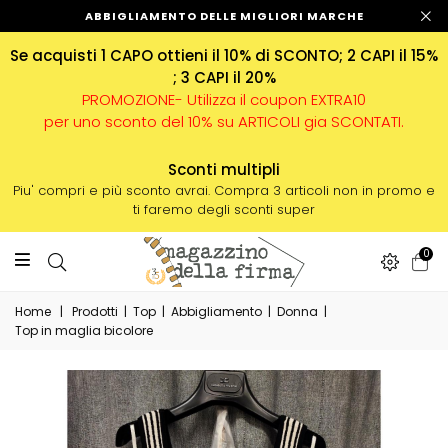
ABBIGLIAMENTO DELLE MIGLIORI MARCHE
Se acquisti 1 CAPO ottieni il 10% di SCONTO; 2 CAPI il 15%
; 3 CAPI il 20%
PROMOZIONE- Utilizza il coupon EXTRA10
per uno sconto del 10% su ARTICOLI gia SCONTATI.
Sconti multipli
Piu' compri e più sconto avrai. Compra 3 articoli non in promo e
ti faremo degli sconti super
0
Home
|
Prodotti
|
Top
|
Abbigliamento
|
Donna
|
Top in maglia bicolore