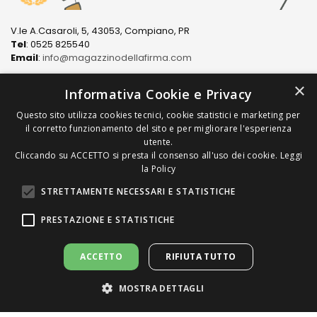
V.le A.Casaroli, 5, 43053, Compiano, PR
Tel
: 0525 825540
Email
:
info@magazzinodellafirma.com
×
Informativa Cookie e Privacy
Questo sito utilizza cookies tecnici, cookie statistici e marketing per
LINK
il corretto funzionamento del sito e per migliorare l'esperienza
utente.
Cliccando su ACCETTO si presta il consenso all'uso dei cookie.
Leggi
PRODOTTI
la Policy
STRETTAMENTE NECESSARI E STATISTICHE
COME ACQUISTARE
PRESTAZIONE E STATISTICHE
ACCETTO
RIFIUTA TUTTO
MOSTRA DETTAGLI
Copyright © 2022/2026 Magazzino della Firma S.n.C. di
Chiappari Mariapaola & C. All Rights Reserved | P.Iva