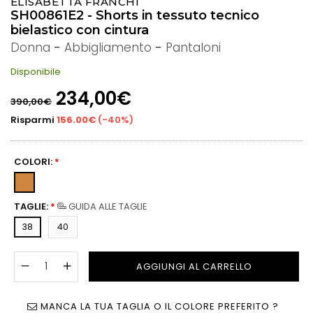
ELISABETTA FRANCHI
SH00861E2 - Shorts in tessuto tecnico
bielastico con cintura
Donna
-
Abbigliamento
-
Pantaloni
Disponibile
Prezzo
234,00€
390,00€
di
listino
Risparmi
156.00€
(
-40%
)
COLORI:
*
TAGLIE:
*
GUIDA ALLE TAGLIE
38
40
AGGIUNGI AL CARRELLO
MANCA LA TUA TAGLIA O IL COLORE PREFERITO ?