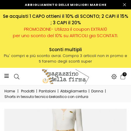
ABBIGLIAMENTO DELLE MIGLIORI MARCHE
Se acquisti 1 CAPO ottieni il 10% di SCONTO; 2 CAPI il 15%
; 3 CAPI il 20%
PROMOZIONE- Utilizza il coupon EXTRA10
per uno sconto del 10% su ARTICOLI gia SCONTATI.
Sconti multipli
Piu' compri e più sconto avrai. Compra 3 articoli non in promo e
ti faremo degli sconti super
0
Home
|
Prodotti
|
Pantaloni
|
Abbigliamento
|
Donna
|
Shorts in tessuto tecnico bielastico con cintura