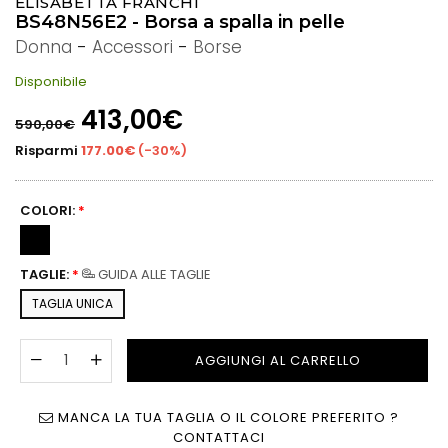
ELISABETTA FRANCHI
BS48N56E2 - Borsa a spalla in pelle
Donna
-
Accessori
-
Borse
Disponibile
Prezzo
413,00€
590,00€
di
listino
Risparmi
177.00€
(
-30%
)
COLORI:
*
TAGLIE:
*
GUIDA ALLE TAGLIE
TAGLIA UNICA
AGGIUNGI AL CARRELLO
MANCA LA TUA TAGLIA O IL COLORE PREFERITO ?
CONTATTACI