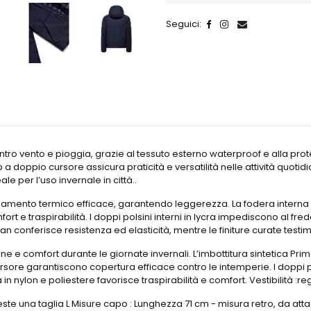
Seguici:
tro vento e pioggia, grazie al tessuto esterno waterproof e alla pro
doppio cursore assicura praticità e versatilità nelle attività quotidian
e per l’uso invernale in città..
olamento termico efficace, garantendo leggerezza. La fodera interna i
ort e traspirabilità. I doppi polsini interni in lycra impediscono al 
conferisce resistenza ed elasticità, mentre le finiture curate testim
ne e comfort durante le giornate invernali. L’imbottitura sintetica Pr
ursore garantiscono copertura efficace contro le intemperie. I doppi po
a in nylon e poliestere favorisce traspirabilità e comfort. Vestibilità :re
este una taglia L Misure capo : Lunghezza 71 cm - misura retro, da atta