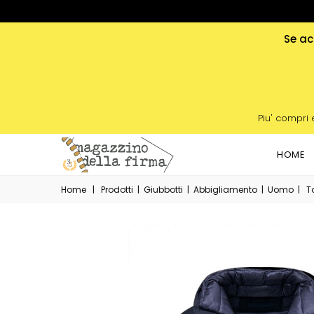
Se acq
Piu' compri 
HOME
Home
|
Prodotti
|
Giubbotti
|
Abbigliamento
|
Uomo
|
T