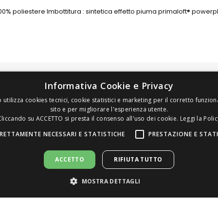
 100% poliestere Imbottitura : sintetica effetto piuma primaloft® pow
LINK
Informativa Cookie e Privacy
Home Page
A
 utilizza cookies tecnici, cookie statistici e marketing per il corretto funzi
sito e per migliorare l'esperienza utente.
Chi Siamo
S
Cliccando su ACCETTO si presta il consenso all'uso dei cookie.
Leggi la Polic
Contatti
A
RETTAMENTE NECESSARI E STATISTICHE
PRESTAZIONE E STAT
Note Legali e Privacy
B
Privacy
B
Cookie
ACCETTO
RIFIUTA TUTTO
MOSTRA DETTAGLI
iappari Mariapaola & C. All Rights Reserved | P.Iva 01919250348 | R.E