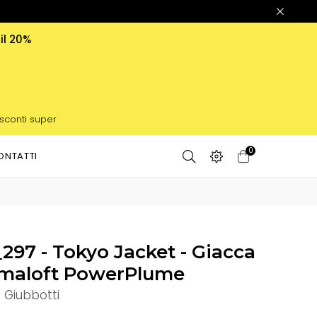
 il 20%
 sconti super
0
ONTATTI
7 - Tokyo Jacket - Giacca
rimaloft PowerPlume
-
Giubbotti