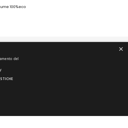
erplume 100%eco
×
PRODOTTI
COME ACQUISTARE
bbigliamento
Condizioni di Vendita
onamento del
carpe
Spese di Spedizione
y
ccessori
Come Ordinare
ISTICHE
igiotteria
rand
.A. PR 187640