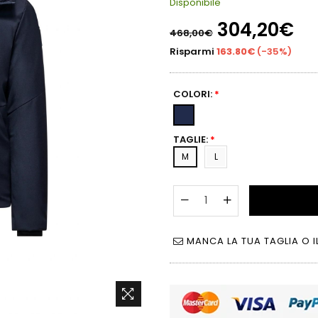
Disponibile
Prezzo
304,20€
468,00€
di
listino
Risparmi
163.80€
(
-35%
)
COLORI:
*
TAGLIE:
*
M
L
MANCA LA TUA TAGLIA O I