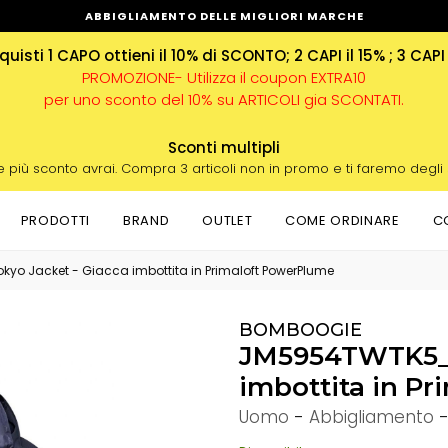
ABBIGLIAMENTO DELLE MIGLIORI MARCHE
uisti 1 CAPO ottieni il 10% di SCONTO; 2 CAPI il 15% ; 3 CAPI
PROMOZIONE- Utilizza il coupon EXTRA10
per uno sconto del 10% su ARTICOLI gia SCONTATI.
Sconti multipli
e più sconto avrai. Compra 3 articoli non in promo e ti faremo degli
PRODOTTI
BRAND
OUTLET
COME ORDINARE
C
okyo Jacket - Giacca imbottita in Primaloft PowerPlume
BOMBOOGIE
JM5954TWTK5_29
imbottita in P
Uomo
-
Abbigliamento