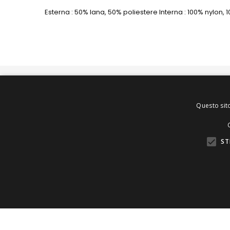
Esterna : 50% lana, 50% poliestere Interna : 100% nylon,
Questo sito
ST
V.le A.Casaroli, 5, 43053, Compiano, PR
Tel
: 0525 825540
Email
:
info@magazzinodellafirma.com
Copyright © 2022/2026 Magazzino della Firma S.n.C. di Ch