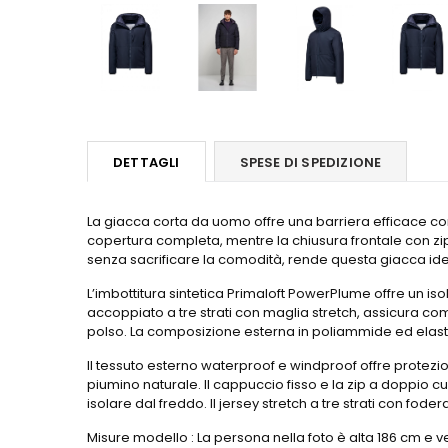
DETTAGLI
SPESE DI SPEDIZIONE
La giacca corta da uomo offre una barriera efficace con
copertura completa, mentre la chiusura frontale con zip a 
senza sacrificare la comodità, rende questa giacca ideal
L’imbottitura sintetica Primaloft PowerPlume offre un is
accoppiato a tre strati con maglia stretch, assicura comf
polso. La composizione esterna in poliammide ed elastan 
Il tessuto esterno waterproof e windproof offre protezio
piumino naturale. Il cappuccio fisso e la zip a doppio c
isolare dal freddo. Il jersey stretch a tre strati con foder
Misure modello : La persona nella foto è alta 186 cm e v