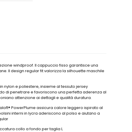
tezione windproof. Il cappuccio fisso garantisce una
e. Il design regular fit valorizza la silhouette maschile
n nylon e poliestere, insieme al tessuto jersey
freddo di penetrare e favoriscono una perfetta aderenza al
oniano attenzione ai dettagli e qualità duratura.
imaloft® PowerPlume assicura calore leggero ispirato al
lsini interni in lycra aderiscono al polso e aiutano a
gular
ccatura collo a fondo per taglia L