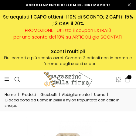
ABBIGLIAMENTO DELLE MIGLIORI MARCHE
Se acquisti 1 CAPO ottieni il 10% di SCONTO; 2 CAPI il 15%
; 3 CAPI il 20%
PROMOZIONE- Utilizza il coupon EXTRA10
per uno sconto del 10% su ARTICOLI gia SCONTATI.
Sconti multipli
Piu' compri e più sconto avrai. Compra 3 articoli non in promo e
ti faremo degli sconti super
0
Home
|
Prodotti
|
Giubbotti
|
Abbigliamento
|
Uomo
|
Giacca corta da uomo in pelle e nylon trapuntato con collo in
sherpa