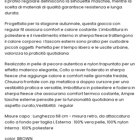
il profilo regolare definiscono la silhouette maschile, mentre la
scelta di materiali di qualità garantisce resistenza e lunga
durata.
Progettata per la stagione autunnale, questa giacca con
regular fit assicura comfort e calore costante. L’imbottitura in
poliestere e il rivestimento interno in sherpa fleece trattengono
il calore corporeo. I tasconi esterni sono pratici per custodire
piccoli oggetti. Perfetta per il tempo libero e le uscite urbane,
valorizza la praticità quotidiana.
Realizzato in pelle di pecora autentica e nylon trapuntato per un
effetto materico elegante, Collo a rever foderato in sherpa
fleece che aggiunge calore e comfort nelle giornate fredde,
Chiusura frontale con zip metallica a doppio cursore per una
vestibilità pratica e versatile, Imbottitura in poliestere e fodera in
sherpa fleece che assicurano comfort termico costante, Ampie
tasche esterne pensate per la funzionalità quotidiana e un
aspetto curato,Vestibilità : regular
Misure capo : Lunghezza 68 cm - misura retro, da attaccatura
collo a fondo per taglia L Esterna : 100% vera pelle, 100% nylon
Interna : 100% poliestere
color: BROWN