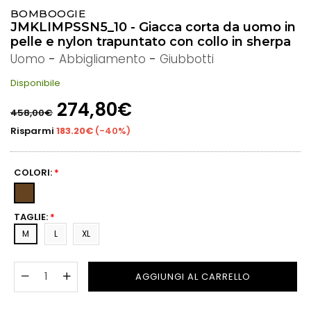
BOMBOOGIE
JMKLIMPSSN5_10 - Giacca corta da uomo in
pelle e nylon trapuntato con collo in sherpa
Uomo
-
Abbigliamento
-
Giubbotti
Disponibile
Prezzo
274,80€
458,00€
di
listino
Risparmi
183.20€
(
-40%
)
COLORI:
*
TAGLIE:
*
M
L
XL
AGGIUNGI AL CARRELLO