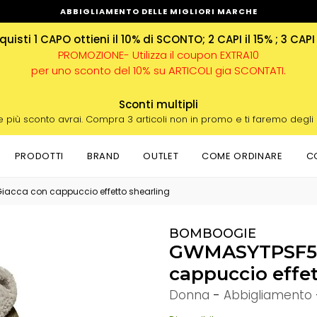
ABBIGLIAMENTO DELLE MIGLIORI MARCHE
uisti 1 CAPO ottieni il 10% di SCONTO; 2 CAPI il 15% ; 3 CAPI
PROMOZIONE- Utilizza il coupon EXTRA10
per uno sconto del 10% su ARTICOLI gia SCONTATI.
Sconti multipli
e più sconto avrai. Compra 3 articoli non in promo e ti faremo degli
PRODOTTI
BRAND
OUTLET
COME ORDINARE
C
iacca con cappuccio effetto shearling
BOMBOOGIE
GWMASYTPSF5_3
cappuccio effet
Donna
-
Abbigliamento