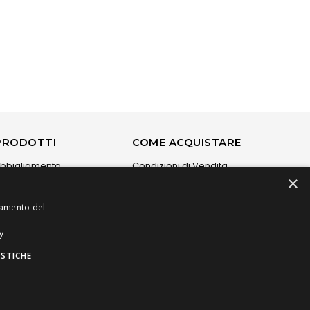
PRODOTTI
COME ACQUISTARE
bbigliamento
Condizioni di Vendita
×
carpe
Spese di Spedizione
ccessori
Come Ordinare
onamento del
igiotteria
rand
y
ISTICHE