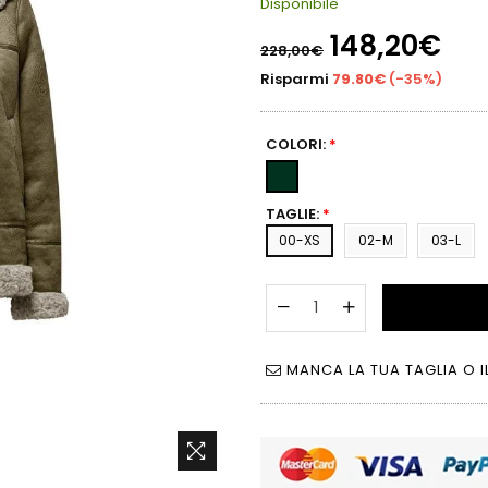
Disponibile
Prezzo
148,20€
228,00€
di
listino
Risparmi
79.80€
(
-35%
)
COLORI:
*
TAGLIE:
*
00-XS
02-M
03-L
MANCA LA TUA TAGLIA O I