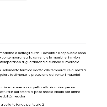
derno e dettagli curati. Il davanti e il cappuccio sono
hiave contemporanea. La schiena e le maniche, in nylon
 contemporaneo al guardaroba autunnale e invernale.
re un isolamento termico adatto alle temperature di mezza
golare facilmente la protezione dal vento. I materiali
io in eco-suede con pelliccetta ricciolina per un
tura in poliestere di peso medio ideale per offrire
ibilità : regular
a collo) a fondo per taglia 2