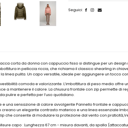
Seguici:
cca corta da donna con cappuccio fisso si distingue per un design mo
mbottitura in pelliccia riccia, che richiama il classico shearling in c
 la linea pulita. Un capo versatile, ideale per aggiungere un tocco
una vestibilità comoda e valorizzante. L’imbottitura di peso medio off
sce a mantenere il calore. La chiusura frontale con zip permette di re
 da pulire e perfetta per l’uso quotidiano.
ale e una sensazione di calore avvolgente Pannello frontale e cappucc
creano un elegante contrasto materico e una linea essenziale Imbotti
ip che consente di modulare la protezione dal vento con praticità,Vest
 Misure capo : Lunghezza 67 cm - misura davanti, da spalla (attaccatur