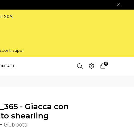
 il 20%
 sconti super
0
ONTATTI
65 - Giacca con
to shearling
-
Giubbotti