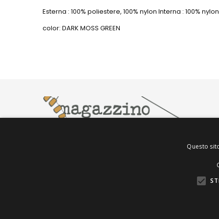
Esterna : 100% poliestere, 100% nylon Interna : 100% nylon
color: DARK MOSS GREEN
Questo sito
V.le A.Casaroli, 5, 43053, Compiano, PR
Tel
: 0525 825540
Email
:
info@magazzinodellafirma.com
ST