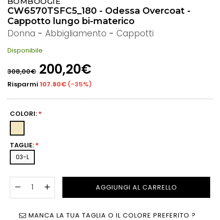
BOMBOOGIE
CW6570TSFC5_180 - Odessa Overcoat -
Cappotto lungo bi-materico
Donna
-
Abbigliamento
-
Cappotti
Disponibile
Prezzo
200,20€
308,00€
di
listino
Risparmi
107.80€
(
-35%
)
COLORI:
*
TAGLIE:
*
03-L
AGGIUNGI AL CARRELLO
MANCA LA TUA TAGLIA O IL COLORE PREFERITO ?