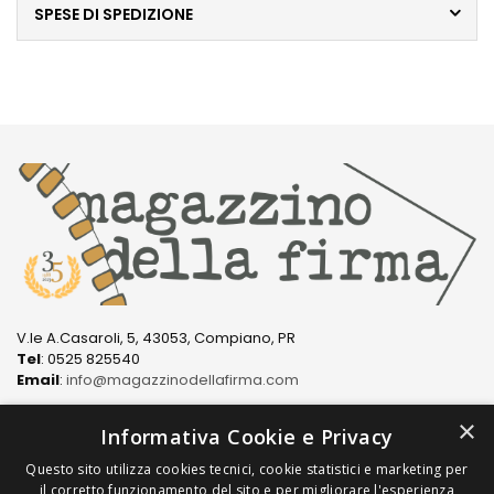
SPESE DI SPEDIZIONE
V.le A.Casaroli, 5, 43053, Compiano, PR
Tel
: 0525 825540
Email
:
info@magazzinodellafirma.com
×
Informativa Cookie e Privacy
Questo sito utilizza cookies tecnici, cookie statistici e marketing per
LINK
il corretto funzionamento del sito e per migliorare l'esperienza