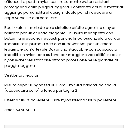
efficace. Le parti in nylon con trattamento water resistant
proteggono dalla pioggia leggera. Il contrasto dei due materiali
aggiunge personalità al design, ideale per chi desidera un
capo versatile e di carattere.
Realizzato in morbido pelo sintetico effetto agnellino e nylon
brillante per un aspetto elegante Chiusura monopetto con
bottoni a pressione nascosti per una linea essenziale e curata
Imbottitura in piuma d’oca con fill power 650 per un calore
leggero e confortevole Davantino staccabile con cappuccio
imbottito in nylon tono su tono per maggiore versatilità Inserti in
nylon water resistant che offrono protezione nelle giornate di
pioggia leggera
Vestibilità : regular
Misure capo : Lunghezza 88.5 cm - misura davanti, da spalla
(attaccatura collo) a fondo per taglia 2
Esterna : 100% poliestere, 100% nylon Interna : 100% poliestere
color: SANDSHELL