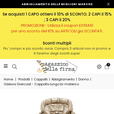
ABBIGLIAMENTO DELLE MIGLIORI MARCHE
Se acquisti 1 CAPO ottieni il 10% di SCONTO; 2 CAPI il 15%
; 3 CAPI il 20%
PROMOZIONE- Utilizza il coupon EXTRA10
per uno sconto del 10% su ARTICOLI gia SCONTATI.
Sconti multipli
Piu' compri e più sconto avrai. Compra 3 articoli non in promo e
ti faremo degli sconti super
0
Home
|
Prodotti
|
Cappotti
|
Abbigliamento
|
Donna
|
Odessa Overcoat - Cappotto lungo bi-materico