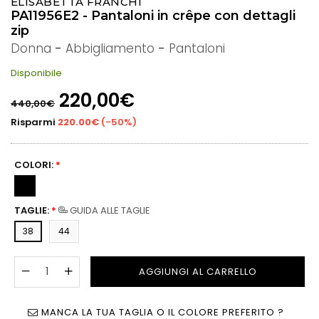
ELISABETTA FRANCHI
PA11956E2 - Pantaloni in crêpe con dettagli
zip
Donna
-
Abbigliamento
-
Pantaloni
Disponibile
Prezzo
220,00€
440,00€
di
listino
Risparmi
220.00€
(
-50%
)
COLORI:
*
TAGLIE:
*
GUIDA ALLE TAGLIE
38
44
AGGIUNGI AL CARRELLO
MANCA LA TUA TAGLIA O IL COLORE PREFERITO ?