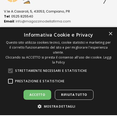
V.le A.Casaroli, 5, 43053, Compiano, PR
Tel
: 0525 825540
Email
:
info@magazzinodellafirma.com
×
Informativa Cookie e Privacy
Questo sito utilizza cookies tecnici, cookie statistici e marketing per
LINK
il corretto funzionamento del sito e per migliorare l'esperienza
utente.
Cliccando su ACCETTO si presta il consenso all'uso dei cookie.
Leggi
PRODOTTI
la Policy
STRETTAMENTE NECESSARI E STATISTICHE
COME ACQUISTARE
PRESTAZIONE E STATISTICHE
ACCETTO
RIFIUTA TUTTO
MOSTRA DETTAGLI
Copyright © 2022/2026 Magazzino della Firma S.n.C. di
Chiappari Mariapaola & C. All Rights Reserved | P.Iva