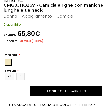
IMPERIAL
CMG8JHQ267 - Camicia a righe con maniche
lunghe e tie neck
Donna
-
Abbigliamento
-
Camicie
Disponibile
Prezzo
65,80€
94,00€
di
listino
Risparmi
28.20€
(
-30%
)
COLORI:
*
TAGLIE:
*
XS
S
AGGIUNGI AL CARRELLO
MANCA LA TUA TAGLIA O IL COLORE PREFERITO ?