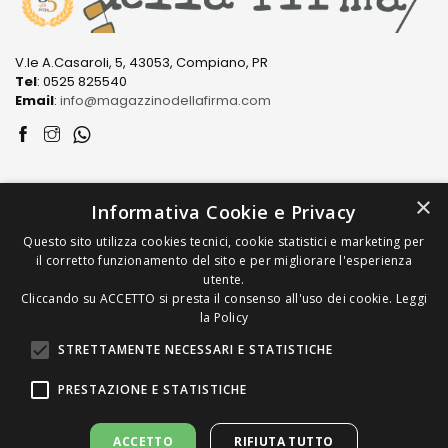
V.le A.Casaroli, 5, 43053, Compiano, PR
Tel
: 0525 825540
Email
:
info@magazzinodellafirma.com
LINK
×
Informativa Cookie e Privacy
Questo sito utilizza cookies tecnici, cookie statistici e marketing per
PRODOTTI
il corretto funzionamento del sito e per migliorare l'esperienza
utente.
Cliccando su ACCETTO si presta il consenso all'uso dei cookie.
Leggi
COME ACQUISTARE
la Policy
STRETTAMENTE NECESSARI E STATISTICHE
PRESTAZIONE E STATISTICHE
Copyright © 2022/2026 Magazzino della Firma S.n.C. di
ACCETTO
RIFIUTA TUTTO