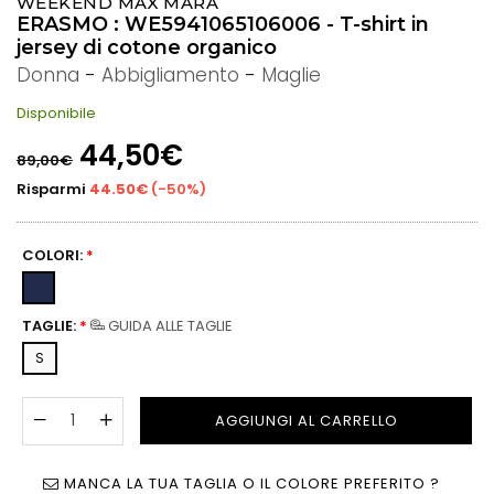
WEEKEND MAX MARA
ERASMO : WE5941065106006 - T-shirt in
jersey di cotone organico
Donna
-
Abbigliamento
-
Maglie
Disponibile
Prezzo
44,50€
89,00€
di
listino
Risparmi
44.50€
(
-50%
)
COLORI:
*
TAGLIE:
*
GUIDA ALLE TAGLIE
S
AGGIUNGI AL CARRELLO
MANCA LA TUA TAGLIA O IL COLORE PREFERITO ?