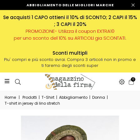
ABBIGLIAMENTO DELLE MIGLIORI MARCHE
Se acquisti 1 CAPO ottieni il 10% di SCONTO; 2 CAPI il 15%
; 3 CAPI il 20%
PROMOZIONE- Utilizza il coupon EXTRA10
per uno sconto del 10% su ARTICOLI gia SCONTATI.
Sconti multipli
Piu' compri e più sconto avrai. Compra 3 articoli non in promo e
ti faremo degli sconti super
0
Home
|
Prodotti
|
T-Shirt
|
Abbigliamento
|
Donna
|
T-shirt in jersey di lino stretch