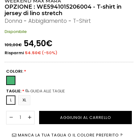
WEEKEND MAX MARA
OPZIONE : WE5941015206004 - T-shirt in
jersey di lino stretch
Donna
-
Abbigliamento
-
T-Shirt
Disponibile
Prezzo
54,50€
109,00€
di
listino
Risparmi
54.50€
(
-50%
)
COLORI:
*
TAGLIE:
*
GUIDA ALLE TAGLIE
L
XL
AGGIUNGI AL CARRELLO
MANCA LA TUA TAGLIA O IL COLORE PREFERITO ?