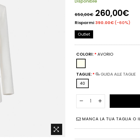
Disponibile
Prezzo
260,00€
650,00€
di
listino
Risparmi
390.00€
(
-60%
)
Outlet
COLORI:
*
AVORIO
TAGLIE:
*
GUIDA ALLE TAGLIE
40
MANCA LA TUA TAGLIA O I