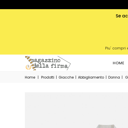
Se acq
Piu' compri 
HOME
Home
|
Prodotti
|
Giacche
|
Abbigliamento
|
Donna
|
G