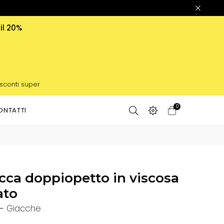
 il 20%
 sconti super
0
ONTATTI
cca doppiopetto in viscosa
ato
-
Giacche