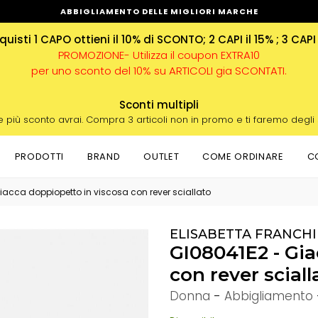
ABBIGLIAMENTO DELLE MIGLIORI MARCHE
uisti 1 CAPO ottieni il 10% di SCONTO; 2 CAPI il 15% ; 3 CAPI
PROMOZIONE- Utilizza il coupon EXTRA10
per uno sconto del 10% su ARTICOLI gia SCONTATI.
Sconti multipli
e più sconto avrai. Compra 3 articoli non in promo e ti faremo degli
PRODOTTI
BRAND
OUTLET
COME ORDINARE
C
iacca doppiopetto in viscosa con rever sciallato
ELISABETTA FRANCHI
GI08041E2 - Gia
con rever sciall
Donna
-
Abbigliamento