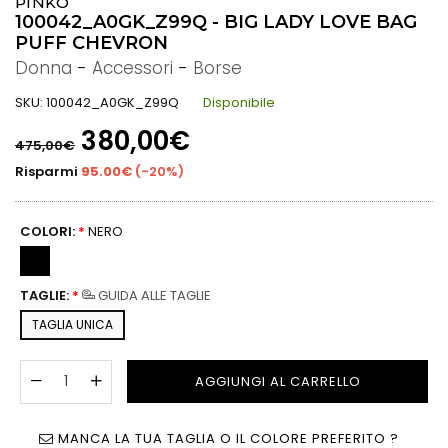
PINKO
100042_A0GK_Z99Q - BIG LADY LOVE BAG
PUFF CHEVRON
Donna
-
Accessori
-
Borse
SKU:
100042_A0GK_Z99Q
Disponibile
Prezzo
380,00€
475,00€
di
listino
Risparmi
95.00€
(
-20%
)
COLORI:
*
NERO
TAGLIE:
*
GUIDA ALLE TAGLIE
TAGLIA UNICA
AGGIUNGI AL CARRELLO
MANCA LA TUA TAGLIA O IL COLORE PREFERITO ?