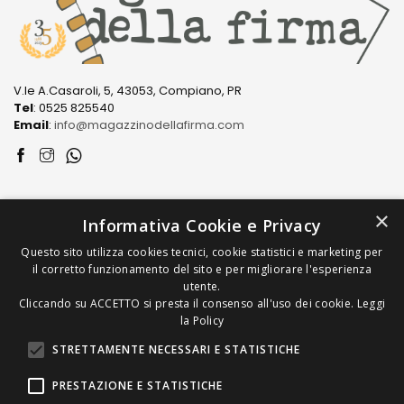
V.le A.Casaroli, 5, 43053, Compiano, PR
Tel
: 0525 825540
Email
:
info@magazzinodellafirma.com
LINK
×
Informativa Cookie e Privacy
Questo sito utilizza cookies tecnici, cookie statistici e marketing per
PRODOTTI
il corretto funzionamento del sito e per migliorare l'esperienza
utente.
Cliccando su ACCETTO si presta il consenso all'uso dei cookie.
Leggi
COME ACQUISTARE
la Policy
STRETTAMENTE NECESSARI E STATISTICHE
PRESTAZIONE E STATISTICHE