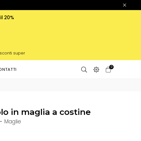
 il 20%
 sconti super
0
ONTATTI
o in maglia a costine
-
Maglie