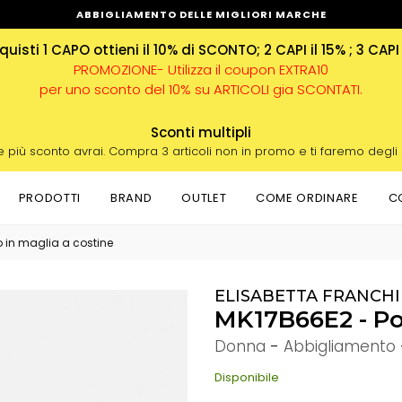
ABBIGLIAMENTO DELLE MIGLIORI MARCHE
uisti 1 CAPO ottieni il 10% di SCONTO; 2 CAPI il 15% ; 3 CAPI
PROMOZIONE- Utilizza il coupon EXTRA10
per uno sconto del 10% su ARTICOLI gia SCONTATI.
Sconti multipli
e più sconto avrai. Compra 3 articoli non in promo e ti faremo degli
PRODOTTI
BRAND
OUTLET
COME ORDINARE
C
o in maglia a costine
ELISABETTA FRANCHI
MK17B66E2 - Pol
Donna
-
Abbigliamento
Disponibile