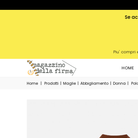
Se acq
Piu' compri 
HOME
Home
|
Prodotti
|
Maglie
|
Abbigliamento
|
Donna
|
Pol